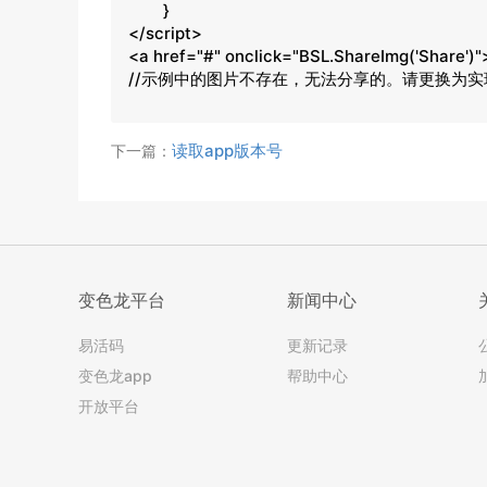
	}

</script>

<a href="#" onclick="BSL.ShareImg('Share')
//示例中的图片不存在，无法分享的。请更换为
读取app版本号
下一篇：
变色龙平台
新闻中心
易活码
更新记录
变色龙app
帮助中心
开放平台