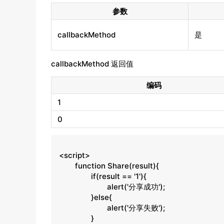
参数
callbackMethod
是
callbackMethod 返回值
编码
1
0
<script>

	function Share(result){

		if(result == '1'){

			alert('分享成功');

		}else{

			alert('分享失败');

		}
