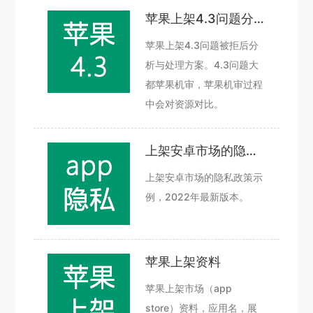
苹果上架4.3问题分析与处理
苹果上架4.3问题被拒后分
析与处理方案。4.3问题大
都苹果机审，苹果机审过程
中会对资源对比。
上架安卓市场的隐私政策示例
上架安卓市场的隐私政策示
例，2022年最新版本。
苹果上架资料
苹果上架市场（app
store）资料，应用名，展