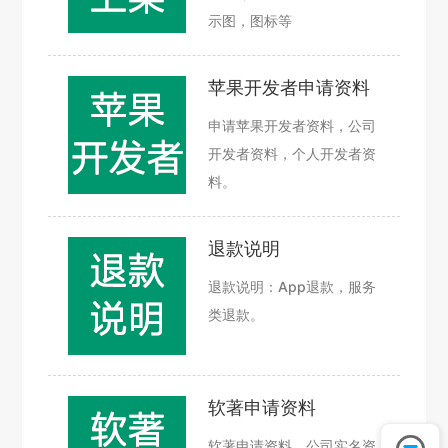
示图，图标等
苹果开发者申请资料
申请苹果开发者资料，公司
开发者资料，个人开发者资
料。
退款说明
退款说明：App退款，服务
类退款。
软著申请资料
软著申请资料，公司实名资