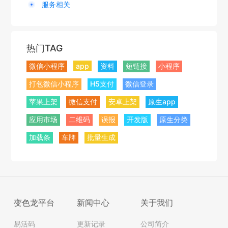
服务相关
热门TAG
微信小程序
app
资料
短链接
小程序
打包微信小程序
H5支付
微信登录
苹果上架
微信支付
安卓上架
原生app
应用市场
二维码
误报
开发版
原生分类
加载条
车牌
批量生成
变色龙平台
新闻中心
关于我们
易活码
更新记录
公司简介