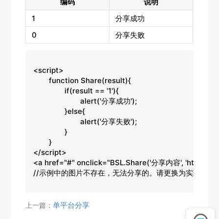
编码
说明
1
分享成功
0
分享失败
<script>

	function Share(result){

		if(result == '1'){

			alert('分享成功');

		}else{

			alert('分享失败');

		}

	}

</script>

<a href="#" onclick="BSL.Share('分享内容', 'http://ww
//示例中的图片不存在，无法分享的。请更换为实现存在
单平台分享
上一篇：