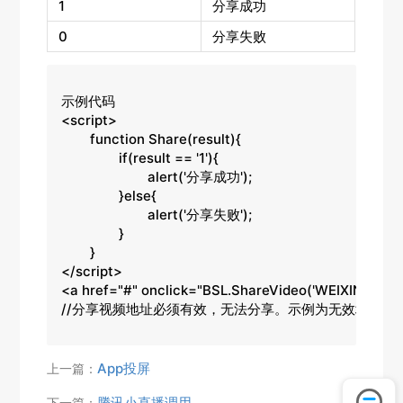
1
分享成功
0
分享失败
示例代码

<script>

	function Share(result){

		if(result == '1'){

			alert('分享成功');

		}else{

			alert('分享失败');

		}

	}

</script>

<a href="#" onclick="BSL.ShareVideo('WEIXIN','分享
//分享视频地址必须有效，无法分享。示例为无效地址。
App投屏
上一篇：
腾讯小直播调用
下一篇：